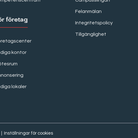
ompetenscentrum
Campusslingan
Felanmälan
ör företag
Integritetspolicy
Tillgänglighet
öretagscenter
diga kontor
ötesrum
nnonsering
diga lokaler
|
Inställningar för cookies