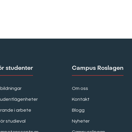
ör studenter
Campus Roslagen
bildningar
Om oss
tudentlägenheter
Kontakt
rande i arbete
Blogg
för studieval
Nyheter