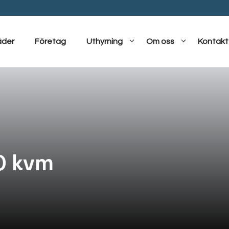
äder
Företag
Uthyrning
Om oss
Kontakt
0 kvm