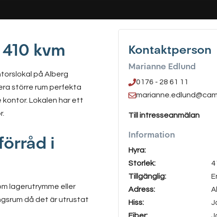
å 410 kvm
Kontaktperson
Marianne Edlund
ntorslokal på Alberg
0176 - 28 61 11
era större rum perfekta
marianne.edlund@cam
 kontor. Lokalen har ett
r.
Till intresseanmälan
Information
förråd i
Hyra:
Storlek:
4
Tillgänglig:
E
som lagerutrymme eller
Adress:
A
ngsrum då det är utrustat
Hiss:
J
Fiber:
J