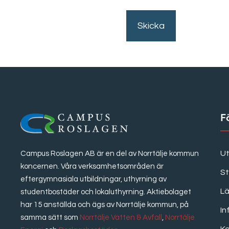
F
Ut
Campus Roslagen AB är en del av Norrtälje kommun
koncernen. Våra verksamhetsområden är
S
eftergymnasiala utbildningar, uthyrning av
Lä
studentbostäder och lokaluthyrning. Aktiebolaget
har 15 anställda och ägs av Norrtälje kommun, på
In
samma sätt som
Norrtälje Vatten & Avfall
,
Norrtälje