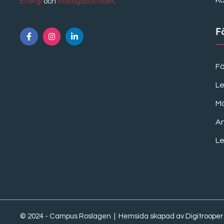
K
Energi
och
Roslagsbostäder
.
F
F
Le
M
A
Le
© 2024 - Campus Roslagen | Hemsida skapad av
Digitrooper