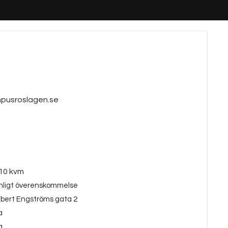
pusroslagen.se
10 kvm
nligt överenskommelse
lbert Engströms gata 2
a
a