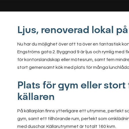
Ljus, renoverad lokal p
Nu har du möjlighet över att ta över en fantastisk ko
Engströms gata 2. Byggnad 9 är ljus och rymlig med fl
för kontorslandskap eller mötesrum, samt fem mindre
stort gemensamt kök med plats för många lunchlådo
Plats för gym eller stort 
källaren
På källarplan finns ytterligare ett utrymme, perfekt 
gym, samt ett tillhörande rum, perfekt som omklädni
med duschar. Källarutrymmet är totalt 160 kvm.