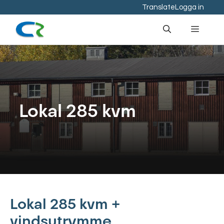
Hoppa
Translate
Logga in
till
Meny
innehåll
Lokal 285 kvm
Lokal 285 kvm +
vindsutrymme