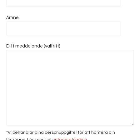
Ämne
Ditt meddelande (valfritt)
*Vi behandlar dina personuppgifter för att hantera din
förfrågan. Läs mer i vår
integritetspolicy
.