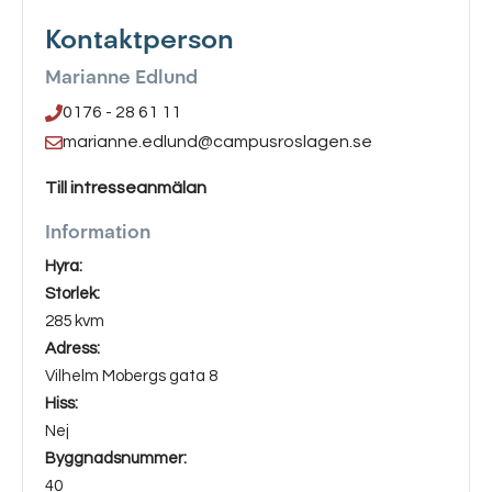
Kontaktperson
Marianne Edlund
0176 - 28 61 11
marianne.edlund@campusroslagen.se
Till intresseanmälan
Information
Hyra:
Storlek:
285 kvm
Adress:
Vilhelm Mobergs gata 8
Hiss:
Nej
Byggnadsnummer:
40