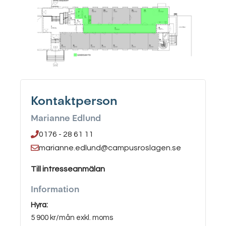
Kontaktperson
Marianne Edlund
0176 - 28 61 11
marianne.edlund@campusroslagen.se
Till intresseanmälan
Information
Hyra:
5 900 kr/mån exkl. moms