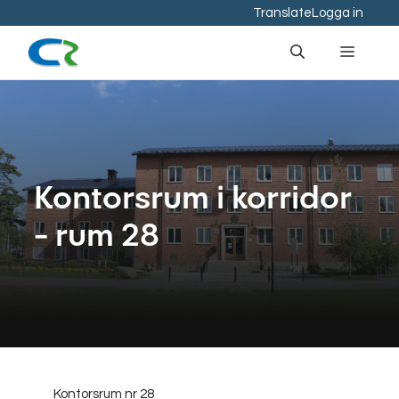
Hoppa
Translate
Logga in
till
Meny
innehåll
Kontorsrum i korridor
– rum 28
Kontorsrum nr 28