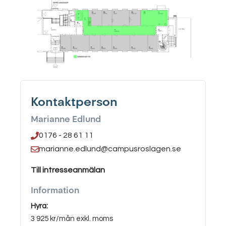
Kontaktperson
Marianne Edlund
0176 - 28 61 11
marianne.edlund@campusroslagen.se
Till intresseanmälan
Information
Hyra:
3 925 kr/mån exkl. moms