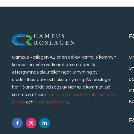
F
Ut
Campus Roslagen AB är en del av Norrtälje kommun
koncernen. Våra verksamhetsområden är
S
eftergymnasiala utbildningar, uthyrning av
Lä
studentbostäder och lokaluthyrning. Aktiebolaget
har 15 anställda och ägs av Norrtälje kommun, på
In
samma sätt som
Norrtälje Vatten & Avfall
,
Norrtälje
K
Energi
och
Roslagsbostäder
.
F