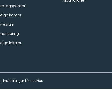
Tillgänglighet
öretagscenter
diga kontor
ötesrum
nnonsering
diga lokaler
|
Inställningar för cookies