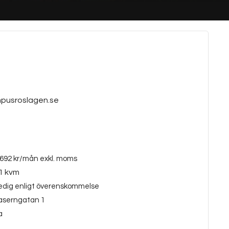
pusroslagen.se
 692 kr/mån exkl. moms
1 kvm
edig enligt överenskommelse
aserngatan 1
a