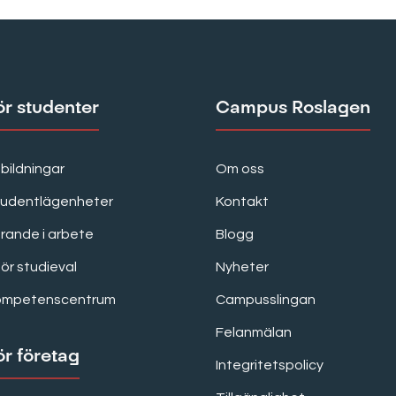
ör studenter
Campus Roslagen
bildningar
Om oss
tudentlägenheter
Kontakt
rande i arbete
Blogg
för studieval
Nyheter
ompetenscentrum
Campusslingan
Felanmälan
ör företag
Integritetspolicy