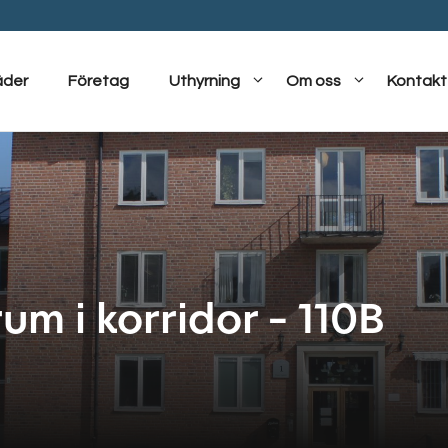
äder
Företag
Uthyrning
Om oss
Kontakt
um i korridor – 110B