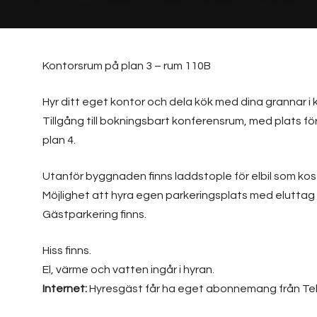
Kontorsrum på plan 3 – rum 110B
Hyr ditt eget kontor och dela kök med dina grannar i 
Tillgång till bokningsbart konferensrum, med plats för
plan 4.
Utanför byggnaden finns laddstople för elbil som kos
Möjlighet att hyra egen parkeringsplats med eluttag
Gästparkering finns.
Hiss finns.
El, värme och vatten ingår i hyran.
Internet:
Hyresgäst får ha eget abonnemang från Telia,