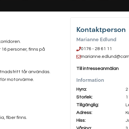
Kontaktperson
Marianne Edlund
korridoren.
0176 - 28 61 11
 16 personer, finns på
marianne.edlund@cam
Till intresseanmälan
tnadsfritt får användas.
Information
 för motorvärme.
Hyra:
2
Storlek:
1
Tillgänglig:
L
Adress:
K
 fiber finns.
Hiss:
J
Våning:
3