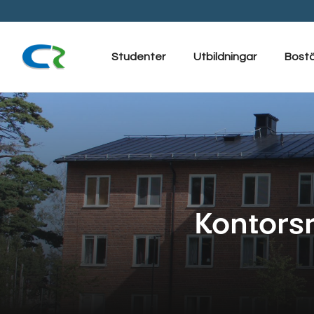
Hoppa
till
innehåll
Studenter
Utbildningar
Bost
Kontorsr