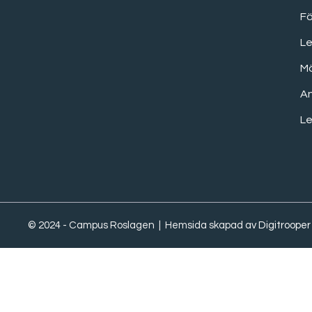
F
Le
M
A
Le
© 2024 - Campus Roslagen | Hemsida skapad av
Digitrooper