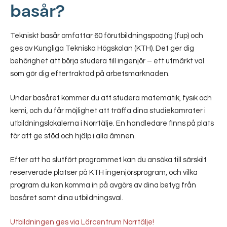
basår?
Tekniskt basår omfattar 60 förutbildningspoäng (fup) och
ges av Kungliga Tekniska Högskolan (KTH). Det ger dig
behörighet att börja studera till ingenjör – ett utmärkt val
som gör dig eftertraktad på arbetsmarknaden.
Under basåret kommer du att studera matematik, fysik och
kemi, och du får möjlighet att träffa dina studiekamrater i
utbildningslokalerna i Norrtälje. En handledare finns på plats
för att ge stöd och hjälp i alla ämnen.
Efter att ha slutfört programmet kan du ansöka till särskilt
reserverade platser på KTH ingenjörsprogram, och vilka
program du kan komma in på avgörs av dina betyg från
basåret samt dina utbildningsval.
Utbildningen ges via Lärcentrum Norrtälje!