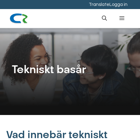
Hoppa
Translate
Logga in
till
Meny
innehåll
Tekniskt basår
Vad innebär tekniskt