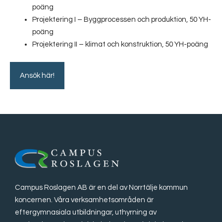
poäng
Projektering I – Byggprocessen och produktion, 50 YH-
poäng
Projektering II – klimat och konstruktion, 50 YH-poäng
Ansök här!
Campus Roslagen AB är en del av Norrtälje kommun
koncernen. Våra verksamhetsområden är
eftergymnasiala utbildningar, uthyrning av