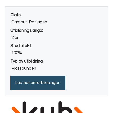
Plats:
Campus Roslagen
Utbildningslängd:
2 år
Studietakt:
100%
Typ av utbildning:
Platsbunden
Läs mer om utbildningen