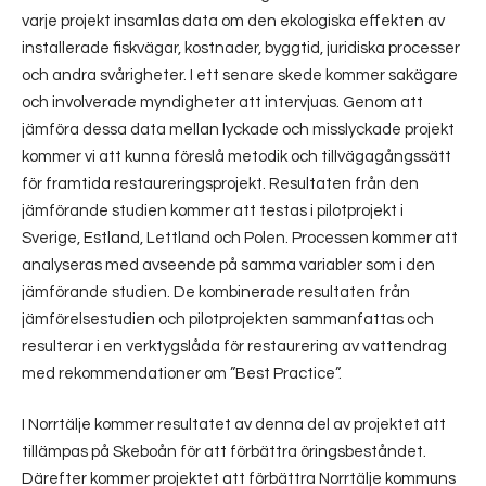
varje projekt insamlas data om den ekologiska effekten av
installerade fiskvägar, kostnader, byggtid, juridiska processer
och andra svårigheter. I ett senare skede kommer sakägare
och involverade myndigheter att intervjuas. Genom att
jämföra dessa data mellan lyckade och misslyckade projekt
kommer vi att kunna föreslå metodik och tillvägagångssätt
för framtida restaureringsprojekt. Resultaten från den
jämförande studien kommer att testas i pilotprojekt i
Sverige, Estland, Lettland och Polen. Processen kommer att
analyseras med avseende på samma variabler som i den
jämförande studien. De kombinerade resultaten från
jämförelsestudien och pilotprojekten sammanfattas och
resulterar i en verktygslåda för restaurering av vattendrag
med rekommendationer om ”Best Practice”.
I Norrtälje kommer resultatet av denna del av projektet att
tillämpas på Skeboån för att förbättra öringsbeståndet.
Därefter kommer projektet att förbättra Norrtälje kommuns