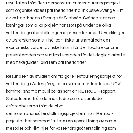
resultaten från flera demonstrationsrestaureringsprojekt
som organiserades i partnerländerna, inklusive Sverige. Ett
av vattendragen i Sverige är Skeboån. Svårigheter och
lösningar som olika projekt har stött på under de olika
vattendragsåterställningarna presenterades. Utvecklingen
av Östersjön som ett hållbart fisketurismmål och det
ekonomiska värdet av fisketurism för den lokala ekonomin
presenterades och vi introducerades för det dagliga arbetet
med fiskeguider i alla fem partnerländer.
Resultaten av studien om tidigare restaureringsprojekt för
vattendrag i Östersjöregionen som samordnades av UCV
kommer snart att publiceras som en RETROUT-rapport.
Slutsatserna från denna studie och de samlade
erfarenheterna från de olika
demonstrationsåterställningsprojekten inom Retrout-
projektet har sammanfattats i en uppsättning av bästa
metoder och riktlinjer för vattendragsåterställning som