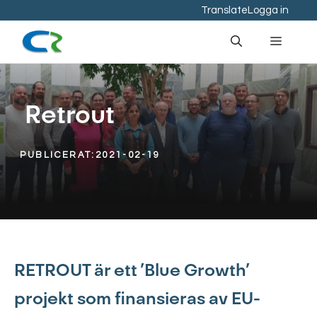
Hoppa
Translate
Logga in
till
Meny
innehåll
Retrout
PUBLICERAT:
2021-02-19
RETROUT är ett ’Blue Growth’
projekt som finansieras av EU-