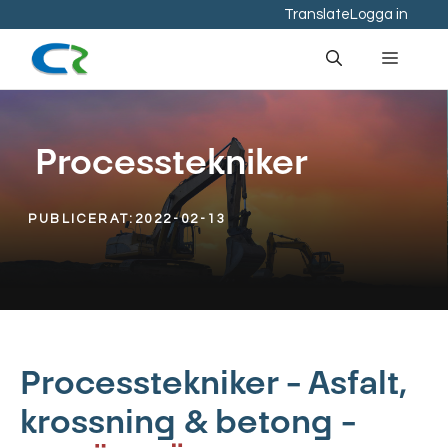
Hoppa
Translate
Logga in
till
Meny
innehåll
Processtekniker
PUBLICERAT:
2022-02-13
Processtekniker – Asfalt,
krossning & betong –