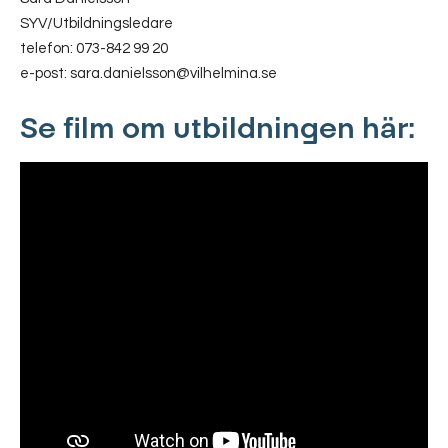
SYV/Utbildningsledare
telefon: 073-842 99 20
e-post: sara.danielsson@vilhelmina.se
Se film om utbildningen här: