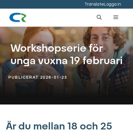
Hoppa
Translate
Logga in
till
Meny
innehåll
Workshopserie för
unga vuxna 19 februari
PUBLICERAT:
2026-01-23
Är du mellan 18 och 25