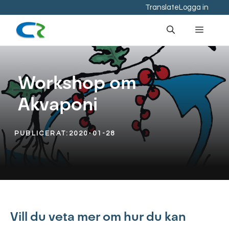
Hoppa
Translate
Logga in
till
Meny
innehåll
Workshop om
Akvaponi
PUBLICERAT:
2020-01-28
Vill du veta mer om hur du kan