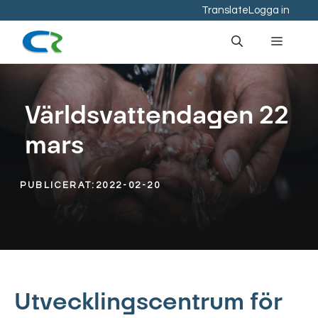
Hoppa
Translate
Logga in
till
Meny
innehåll
Världsvattendagen 22
mars
PUBLICERAT:
2022-02-20
Utvecklingscentrum för