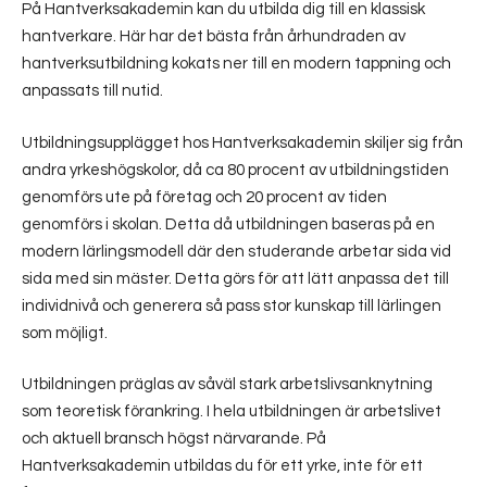
På Hantverksakademin kan du utbilda dig till en klassisk
hantverkare. Här har det bästa från århundraden av
hantverksutbildning kokats ner till en modern tappning och
anpassats till nutid.
Utbildningsupplägget hos Hantverksakademin skiljer sig från
andra yrkeshögskolor, då ca 80 procent av utbildningstiden
genomförs ute på företag och 20 procent av tiden
genomförs i skolan. Detta då utbildningen baseras på en
modern lärlingsmodell där den studerande arbetar sida vid
sida med sin mäster. Detta görs för att lätt anpassa det till
individnivå och generera så pass stor kunskap till lärlingen
som möjligt.
Utbildningen präglas av såväl stark arbetslivsanknytning
som teoretisk förankring. I hela utbildningen är arbetslivet
och aktuell bransch högst närvarande. På
Hantverksakademin utbildas du för ett yrke, inte för ett