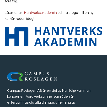
företag.
Läs mer om
Hantverksakademin
och ta steget till en ny
karriär redan idag!
Campus Roslagen AB är en del av Norrtälje kommun
koncernen. Våra verksamhetsområden är
eftergymnasiala utbildningar, uthyrning av