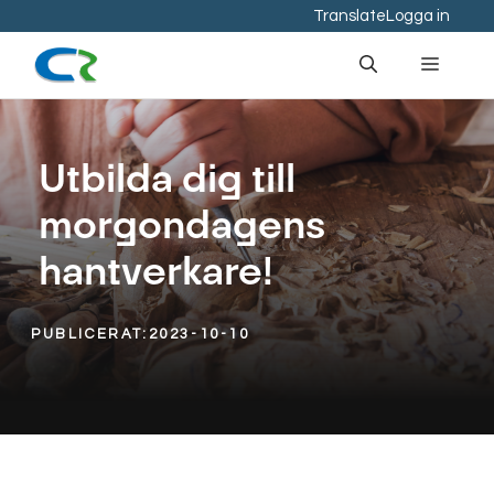
Hoppa
Translate
Logga in
till
Meny
innehåll
Utbilda dig till
morgondagens
hantverkare!
PUBLICERAT:
2023-10-10