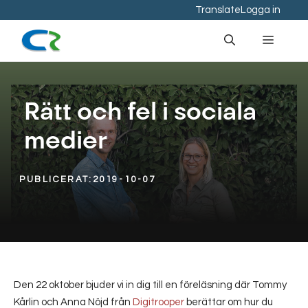
Hoppa
Translate
Logga in
till
Meny
innehåll
Rätt och fel i sociala
medier
PUBLICERAT:
2019-10-07
Den 22 oktober bjuder vi in dig till en föreläsning där Tommy
Kårlin och Anna Nöjd från
Digitrooper
berättar om hur du