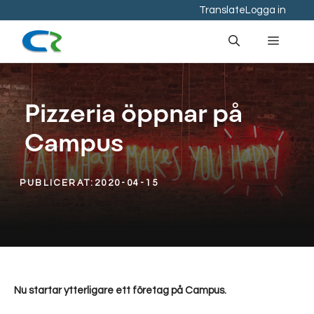
Hoppa
Translate
Logga in
till
Meny
innehåll
Pizzeria öppnar på
Campus
PUBLICERAT:
2020-04-15
Nu startar ytterligare ett företag på Campus.