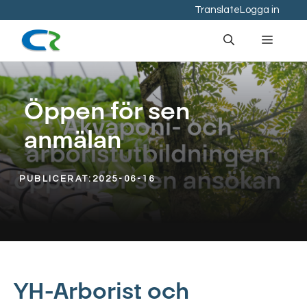
Hoppa
Translate
Logga in
till
Meny
innehåll
Öppen för sen
anmälan
PUBLICERAT:
2025-06-16
YH-Arborist och