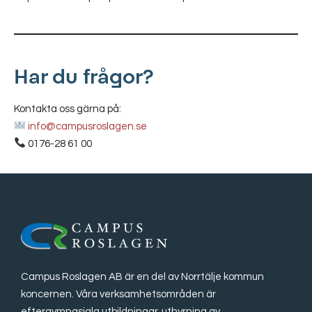
Har du frågor?
Kontakta oss gärna på:
info@campusroslagen.se
0176-28 61 00
Campus Roslagen AB är en del av Norrtälje kommun
koncernen. Våra verksamhetsområden är
eftergymnasiala utbildningar, uthyrning av