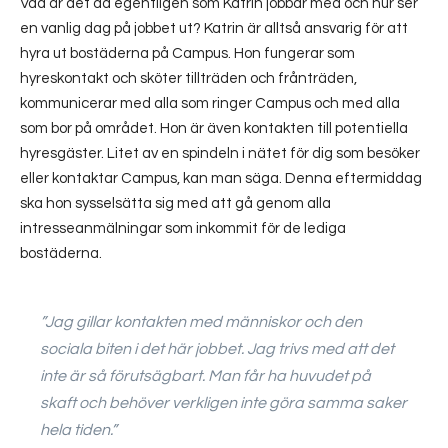
Vad är det då egentligen som Katrin jobbar med och hur ser
en vanlig dag på jobbet ut? Katrin är alltså ansvarig för att
hyra ut bostäderna på Campus. Hon fungerar som
hyreskontakt och sköter tillträden och frånträden,
kommunicerar med alla som ringer Campus och med alla
som bor på området. Hon är även kontakten till potentiella
hyresgäster. Litet av en spindeln i nätet för dig som besöker
eller kontaktar Campus, kan man säga. Denna eftermiddag
ska hon sysselsätta sig med att gå genom alla
intresseanmälningar som inkommit för de lediga
bostäderna.
”Jag gillar kontakten med människor och den
sociala biten i det här jobbet. Jag trivs med att det
inte är så förutsägbart. Man får ha huvudet på
skaft och behöver verkligen inte göra samma saker
hela tiden.”