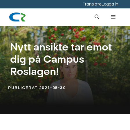
Hoppa
Translate
Logga in
till
Meny
innehåll
Nytt ansikte tar emot
dig på Campus
Roslagen!
PUBLICERAT:
2021-08-30