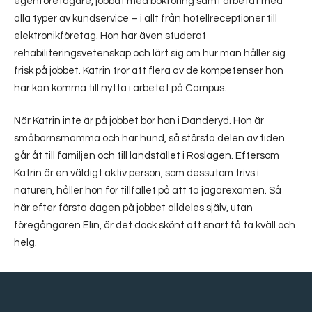
egenföretagare, jobbat med bokföring samt arbetat med
alla typer av kundservice – i allt från hotellreceptioner till
elektronikföretag. Hon har även studerat
rehabiliteringsvetenskap och lärt sig om hur man håller sig
frisk på jobbet. Katrin tror att flera av de kompetenser hon
har kan komma till nytta i arbetet på Campus.
När Katrin inte är på jobbet bor hon i Danderyd. Hon är
småbarnsmamma och har hund, så största delen av tiden
går åt till familjen och till landstället i Roslagen. Eftersom
Katrin är en väldigt aktiv person, som dessutom trivs i
naturen, håller hon för tillfället på att ta jägarexamen. Så
här efter första dagen på jobbet alldeles själv, utan
föregångaren Elin, är det dock skönt att snart få ta kväll och
helg.