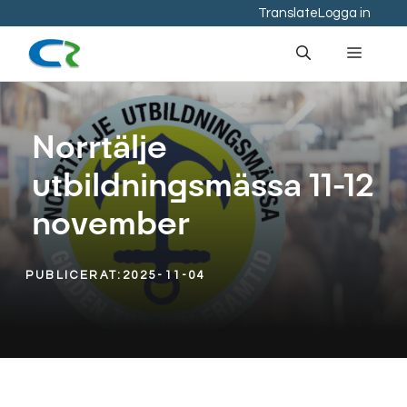
Hoppa
Translate
Logga in
till
Meny
innehåll
Norrtälje
utbildningsmässa 11-12
november
PUBLICERAT:
2025-11-04