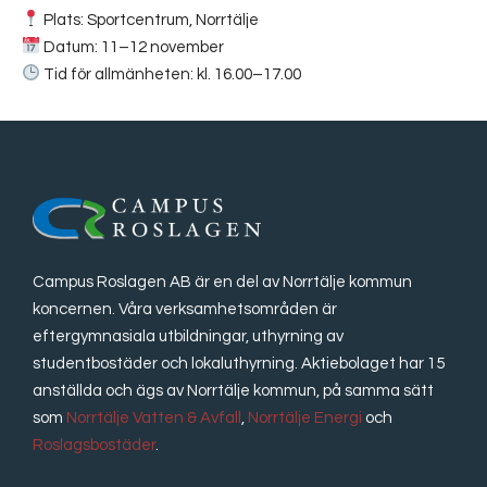
Plats: Sportcentrum, Norrtälje
Datum: 11–12 november
Tid för allmänheten: kl. 16.00–17.00
Campus Roslagen AB är en del av Norrtälje kommun
koncernen. Våra verksamhetsområden är
eftergymnasiala utbildningar, uthyrning av
studentbostäder och lokaluthyrning. Aktiebolaget har 15
anställda och ägs av Norrtälje kommun, på samma sätt
som
Norrtälje Vatten & Avfall
,
Norrtälje Energi
och
Roslagsbostäder
.