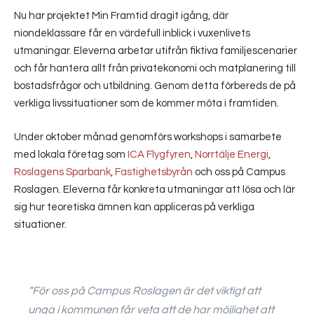
Nu har projektet Min Framtid dragit igång, där
niondeklassare får en värdefull inblick i vuxenlivets
utmaningar. Eleverna arbetar utifrån fiktiva familjescenarier
och får hantera allt från privatekonomi och matplanering till
bostadsfrågor och utbildning. Genom detta förbereds de på
verkliga livssituationer som de kommer möta i framtiden.
Under oktober månad genomförs workshops i samarbete
med lokala företag som
ICA Flygfyren
,
Norrtälje Energi
,
Roslagens Sparbank
,
Fastighetsbyrån
och oss på Campus
Roslagen. Eleverna får konkreta utmaningar att lösa och lär
sig hur teoretiska ämnen kan appliceras på verkliga
situationer.
”För oss på Campus Roslagen är det viktigt att
unga i kommunen får veta att de har möjlighet att