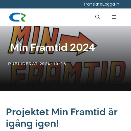
Hoppa
Translate
Logga in
till
Meny
innehåll
Min Framtid 2024
PUBLICERAT:
2024-10-16
Projektet Min Framtid är
igång igen!