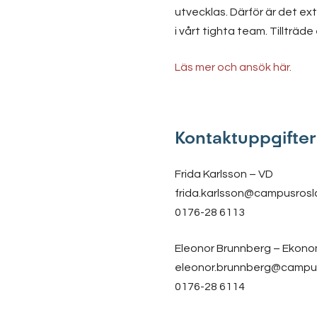
utvecklas. Därför är det ext
i vårt tighta team. Tillträ
Läs mer och ansök här.
Kontaktuppgifter
Frida Karlsson – VD
frida.karlsson@campusrosl
0176-28 6113
Eleonor Brunnberg – Ekono
eleonor.brunnberg@campu
0176-28 6114