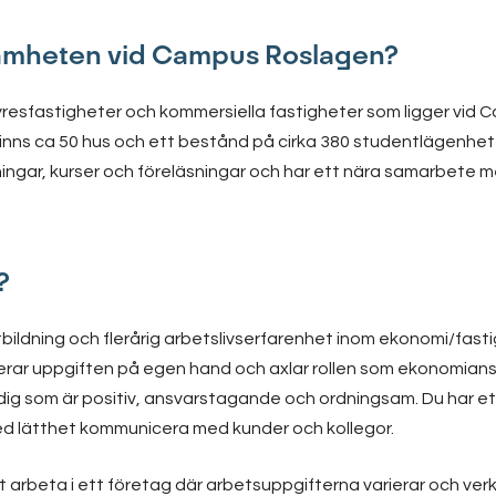
samheten vid Campus Roslagen?
 hyresfastigheter och kommersiella fastigheter som ligger vi
nns ca 50 hus och ett bestånd på cirka 380 studentlägenhete
dningar, kurser och föreläsningar och har ett nära samarbete 
?
tbildning och flerårig arbetslivserfarenhet inom ekonomi/fast
erar uppgiften på egen hand och axlar rollen som ekonomiansvar
 dig som är positiv, ansvarstagande och ordningsam. Du har e
ed lätthet kommunicera med kunder och kollegor.
t arbeta i ett företag där arbetsuppgifterna varierar och ve