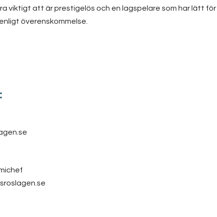
ra viktigt att är prestigelös och en lagspelare som har lätt för
de enligt överenskommelse.
:
agen.se
michef
sroslagen.se