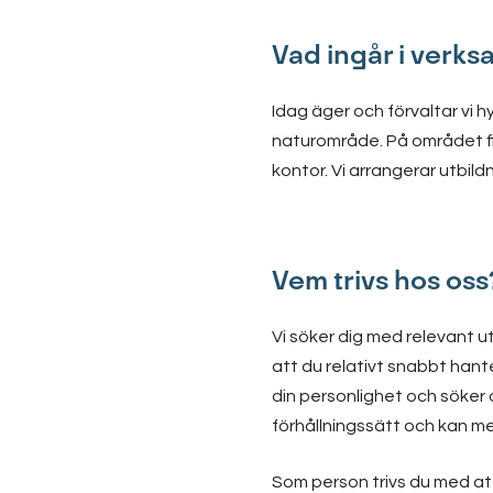
Vad ingår i verk
Idag äger och förvaltar vi
naturområde. På området fi
kontor. Vi arrangerar utbil
Vem trivs hos oss
Vi söker dig med relevant u
att du relativt snabbt hant
din personlighet och söker
förhållningssätt och kan m
Som person trivs du med at