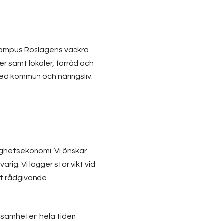
d Campus Roslagens vackra
r samt lokaler, förråd och
med kommun och näringsliv.
ighetsekonomi. Vi önskar
ig. Vi lägger stor vikt vid
tt rådgivande
rksamheten hela tiden