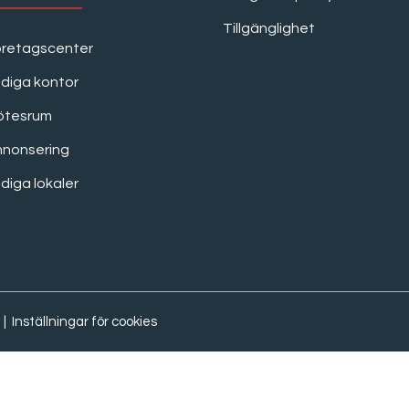
Tillgänglighet
öretagscenter
diga kontor
ötesrum
nnonsering
diga lokaler
|
Inställningar för cookies