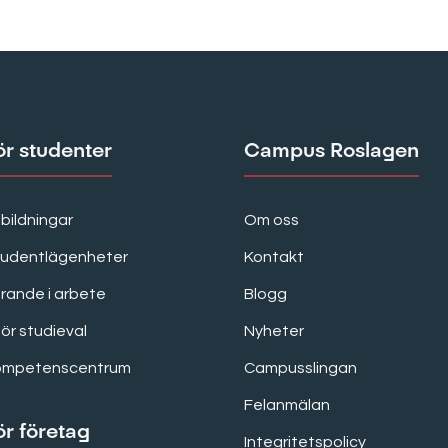
ör studenter
Campus Roslagen
bildningar
Om oss
tudentlägenheter
Kontakt
rande i arbete
Blogg
för studieval
Nyheter
ompetenscentrum
Campusslingan
Felanmälan
ör företag
Integritetspolicy