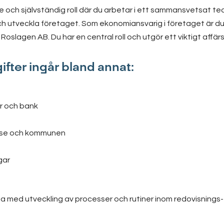
de och självständig roll där du arbetar i ett sammansvetsat t
h utveckla företaget. Som ekonomiansvarig i företaget är du 
oslagen AB. Du har en central roll och utgör ett viktigt affär
ifter ingår bland annat:
r och bank
relse och kommunen
gar
a med utveckling av processer och rutiner inom redovisning