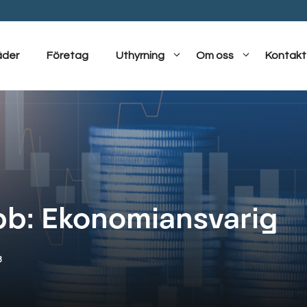
äder
Företag
Uthyrning
Om oss
Kontakt
bb: Ekonomiansvarig
8