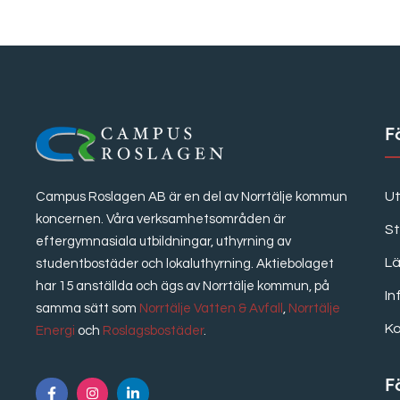
F
Ut
Campus Roslagen AB är en del av Norrtälje kommun
koncernen. Våra verksamhetsområden är
S
eftergymnasiala utbildningar, uthyrning av
Lä
studentbostäder och lokaluthyrning. Aktiebolaget
har 15 anställda och ägs av Norrtälje kommun, på
In
samma sätt som
Norrtälje Vatten & Avfall
,
Norrtälje
K
Energi
och
Roslagsbostäder
.
F