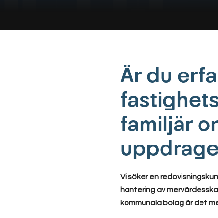
Är du erf
fastighets
familjär o
uppdraget
Vi söker en redovisningskun
hantering av mervärdesskat
kommunala bolag är det me