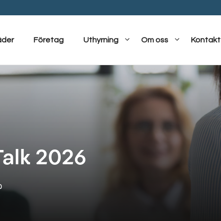
äder
Företag
Uthyrning
Om oss
Kontakt
alk 2026
0