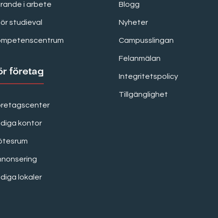
rande i arbete
Blogg
för studieval
Nyheter
ompetenscentrum
Campusslingan
Felanmälan
ör företag
Integritetspolicy
Tillgänglighet
öretagscenter
diga kontor
ötesrum
nnonsering
diga lokaler