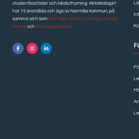
Lä
studentbostäder och lokaluthyrning. Aktiebolaget
har 15 anställda och ägs av Norrtälje kommun, på
In
samma sätt som
Norrtälje Vatten & Avfall
,
Norrtälje
K
Energi
och
Roslagsbostäder
.
F
F
Le
M
A
Le