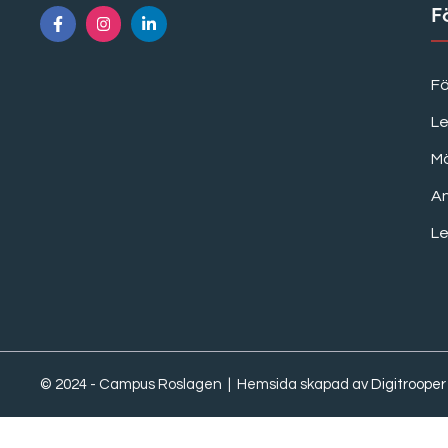
F
F
Le
M
A
Le
© 2024 - Campus Roslagen | Hemsida skapad av
Digitrooper