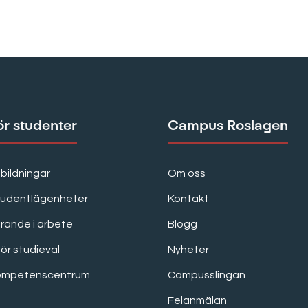
ör studenter
Campus Roslagen
bildningar
Om oss
tudentlägenheter
Kontakt
rande i arbete
Blogg
för studieval
Nyheter
ompetenscentrum
Campusslingan
Felanmälan