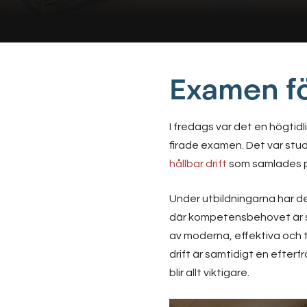
Examen fö
I fredags var det en högtid
firade examen. Det var stu
hållbar drift
som samlades p
Under utbildningarna har de
där kompetensbehovet är sto
av moderna, effektiva och t
drift är samtidigt en efterf
blir allt viktigare.