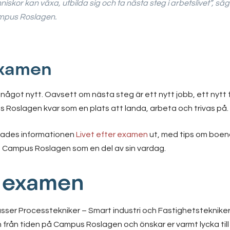
iskor kan växa, utbilda sig och ta nästa steg i arbetslivet”,
säge
mpus Roslagen.
 examen
något nytt. Oavsett om nästa steg är ett nytt jobb, ett nytt 
 Roslagen kvar som en plats att landa, arbeta och trivas på.
ades informationen
Livet efter examen
ut, med tips om boend
ha Campus Roslagen som en del av sin vardag.
ll examen
 klasser Processtekniker – Smart industri och Fastighetstekniker 
en från tiden på Campus Roslagen och önskar er varmt lycka till