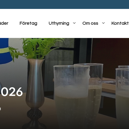
äder
Företag
Uthyrning
Om oss
Kontakt
2026
8