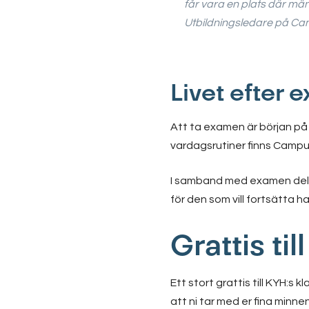
får vara en plats där männ
Utbildningsledare på Ca
Livet efter
Att ta examen är början på 
vardagsrutiner finns Campus
I samband med examen del
för den som vill fortsätta 
Grattis ti
Ett stort grattis till KYH:s
att ni tar med er fina minn