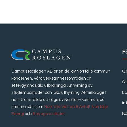
F
Ut
Campus Roslagen AB är en del av Norrtälje kommun
koncernen. Våra verksamhetsområden är
S
eftergymnasiala utbildningar, uthyrning av
Lä
studentbostäder och lokaluthyrning. Aktiebolaget
har 15 anställda och ägs av Norrtälje kommun, på
In
samma sätt som
Norrtälje Vatten & Avfall
,
Norrtälje
K
Energi
och
Roslagsbostäder
.