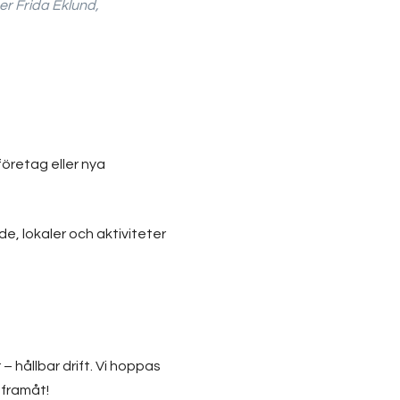
r Frida Eklund,
företag eller nya
e, lokaler och aktiviteter
– hållbar drift. Vi hoppas
 framåt!