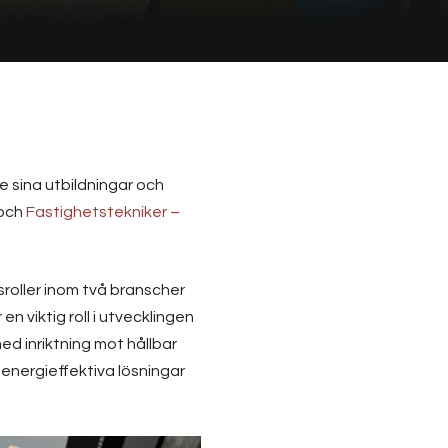
e sina utbildningar och
och
Fastighetstekniker –
sroller inom två branscher
 viktig roll i utvecklingen
d inriktning mot hållbar
 energieffektiva lösningar