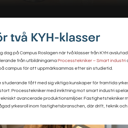
r två KYH-klasser
lig dag på Campus Roslagen när två klasser från KYH avslutad
derande från utbildningarna
Processtekniker – Smart industri
å campus för att uppmärksammas efter sin studietid.
 studerande fått med sig viktiga kunskaper för framtida yrke
rt. Processtekniker med inriktning mot smart industri spelar en
ekniskt avancerade produktionsmiljöer. Fastighetstekniker me
rågad yrkesroll inom fastighetsbranschen, där drift, teknik och