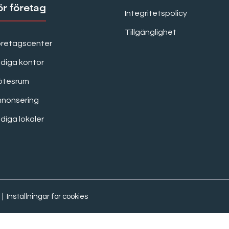
ör företag
Integritetspolicy
Tillgänglighet
öretagscenter
diga kontor
ötesrum
nnonsering
diga lokaler
|
Inställningar för cookies