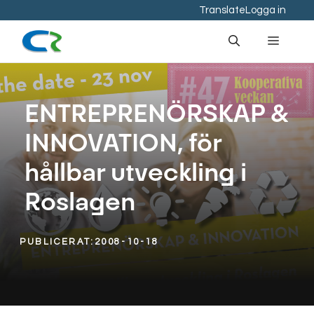
Hoppa
Translate
Logga in
till
Meny
innehåll
ENTREPRENÖRSKAP &
INNOVATION, för
hållbar utveckling i
Roslagen
PUBLICERAT:
2008-10-18