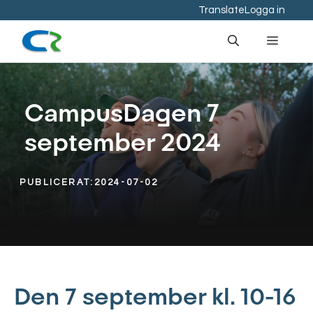
Hoppa
Translate
Logga in
till
Meny
innehåll
CampusDagen 7
september 2024
PUBLICERAT:
2024-07-02
Den 7 september kl. 10-16