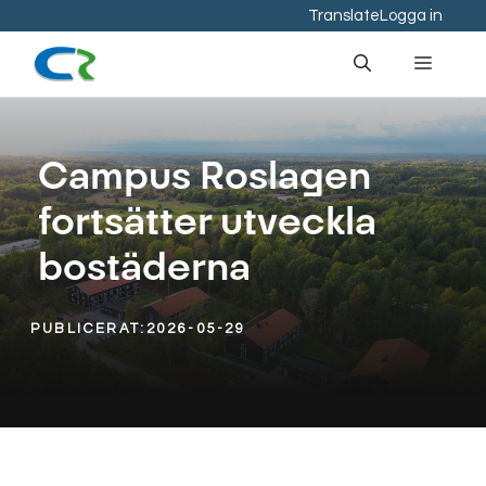
Hoppa
Translate
Logga in
till
Meny
innehåll
Campus Roslagen
fortsätter utveckla
bostäderna
PUBLICERAT:
2026-05-29