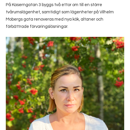
På Kaserngatan 3 byggs två ettor om till en större
tvårumslägenhet, samtidigt som lägenheter på Vilhelm
Mobergs gata renoveras med nya kök, altaner och
förbättrade förvaringslösningar.