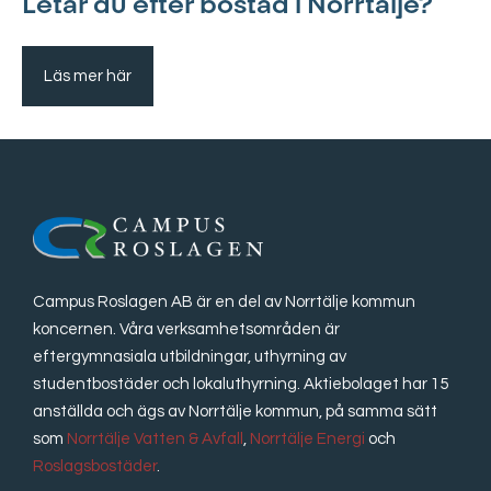
Letar du efter bostad i Norrtälje?
Läs mer här
Campus Roslagen AB är en del av Norrtälje kommun
koncernen. Våra verksamhetsområden är
eftergymnasiala utbildningar, uthyrning av
studentbostäder och lokaluthyrning. Aktiebolaget har 15
anställda och ägs av Norrtälje kommun, på samma sätt
som
Norrtälje Vatten & Avfall
,
Norrtälje Energi
och
Roslagsbostäder
.