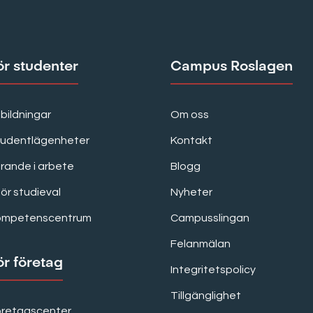
ör studenter
Campus Roslagen
bildningar
Om oss
tudentlägenheter
Kontakt
rande i arbete
Blogg
för studieval
Nyheter
ompetenscentrum
Campusslingan
Felanmälan
ör företag
Integritetspolicy
Tillgänglighet
öretagscenter