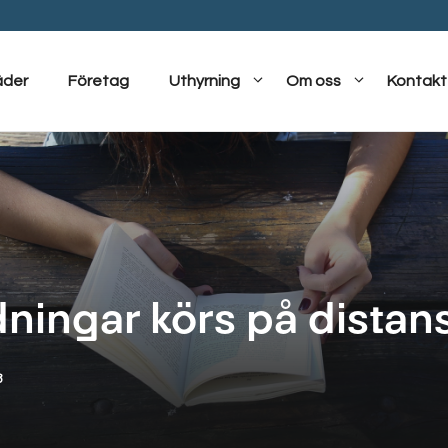
äder
Företag
Uthyrning
Om oss
Kontakt
ldningar körs på distan
8