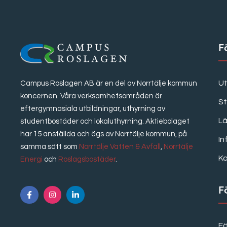
F
Ut
Campus Roslagen AB är en del av Norrtälje kommun
koncernen. Våra verksamhetsområden är
S
eftergymnasiala utbildningar, uthyrning av
Lä
studentbostäder och lokaluthyrning. Aktiebolaget
har 15 anställda och ägs av Norrtälje kommun, på
In
samma sätt som
Norrtälje Vatten & Avfall
,
Norrtälje
K
Energi
och
Roslagsbostäder
.
F
F