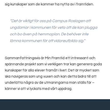
sig kunskaper som de kommer ha nytta av i framtiden.
”Det är viktigt för oss på Campus Roslagen att
ungdomar i kommunen får veta att de kan plugga
och bo även på hemmaplan. De behöver inte
lämna kommunen för att vidareutbilda sig.”
Sammanfattningsvis är Min Framtid ett intressant och
spännande projekt som vi verkligen tror kan generera goda
kunskaper för alla elever framåt i livet. Det är mycket som
ska navigeras som ung vuxen och kan detta bidra till att
underlätta några av de utmaningarna man ställs för –
känner vi att vi lyckats med vårt uppdrag.