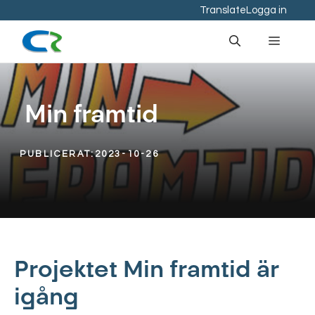
Hoppa
Translate
Logga in
till
Meny
innehåll
Min framtid
PUBLICERAT:
2023-10-26
Projektet Min framtid är
igång