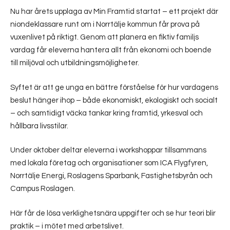
Nu har årets upplaga av Min Framtid startat – ett projekt där
niondeklassare runt om i Norrtälje kommun får prova på
vuxenlivet på riktigt. Genom att planera en fiktiv familjs
vardag får eleverna hantera allt från ekonomi och boende
till miljöval och utbildningsmöjligheter.
Syftet är att ge unga en bättre förståelse för hur vardagens
beslut hänger ihop – både ekonomiskt, ekologiskt och socialt
– och samtidigt väcka tankar kring framtid, yrkesval och
hållbara livsstilar.
Under oktober deltar eleverna i workshoppar tillsammans
med lokala företag och organisationer som ICA Flygfyren,
Norrtälje Energi, Roslagens Sparbank, Fastighetsbyrån och
Campus Roslagen.
Här får de lösa verklighetsnära uppgifter och se hur teori blir
praktik – i mötet med arbetslivet.