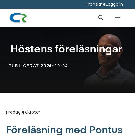
Hoppa
Translate
Logga in
till
Meny
innehåll
Höstens föreläsningar
PUBLICERAT:
2024-10-04
Fredag 4 oktober
Föreläsning med Pontus