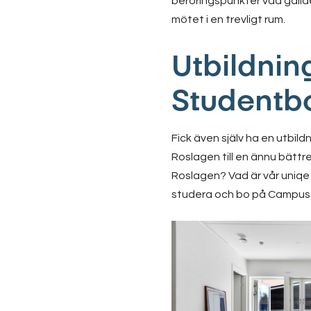
beröringspunkter vad gällde
mötet i en trevligt rum.
Utbildni
Studentb
Fick även själv ha en utbi
Roslagen till en ännu bättr
Roslagen? Vad är vår uniqe s
studera och bo på Campus R