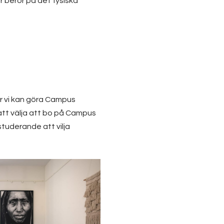
r beror på det fysiska
ur vi kan göra Campus
 att välja att bo på Campus
studerande att vilja