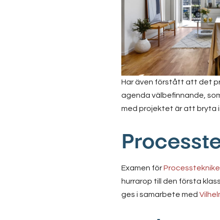
Har även förstått att det 
agenda välbefinnande, som v
med projektet är att bryta 
Processte
Examen för
Processtekniker
hurrarop till den första kl
ges i samarbete med
Vilhe