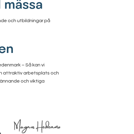
d mässa
nde och utbildningar på
gen
Hedenmark – Så kan vi
n attraktiv arbetsplats och
Spännande och viktiga