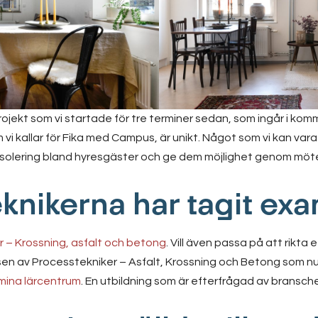
projekt som vi startade för tre terminer sedan, som ingår i k
i kallar för Fika med Campus, är unikt. Något som vi kan vara 
isolering bland hyresgäster och ge dem möjlighet genom möten
knikerna har tagit ex
 – Krossning, asfalt och betong
. Vill även passa på att rikta 
assen av Processtekniker – Asfalt, Krossning och Betong som n
lmina lärcentrum
. En utbildning som är efterfrågad av bransch