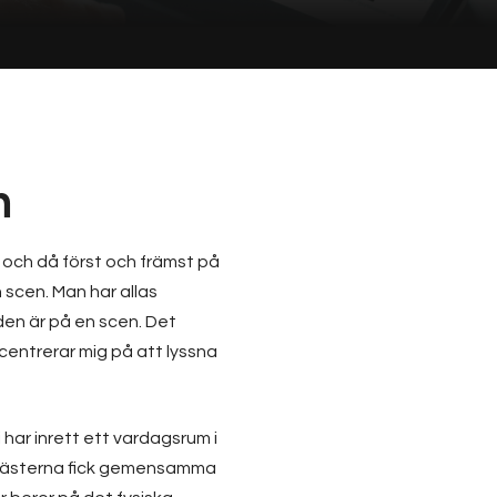
n
 och då först och främst på
 scen. Man har allas
 den är på en scen. Det
ncentrerar mig på att lyssna
 har inrett ett vardagsrum i
tt gästerna fick gemensamma