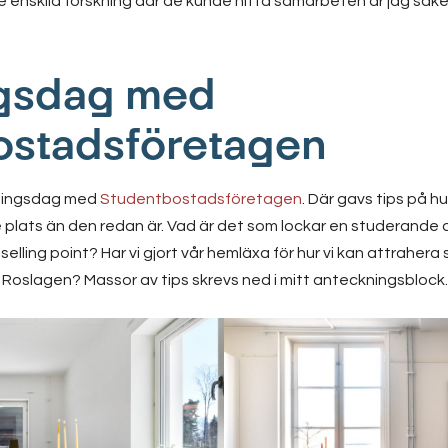
 enskild forskning där de kunde hitta samarbeten är jag säke
ngsdag med
ostadsföretagen
ldningsdag med
Studentbostadsföretagen
. Där gavs tips på h
e plats än den redan är. Vad är det som lockar en studerande
elling point? Har vi gjort vår hemläxa för hur vi kan attrahera 
oslagen? Massor av tips skrevs ned i mitt anteckningsblock.