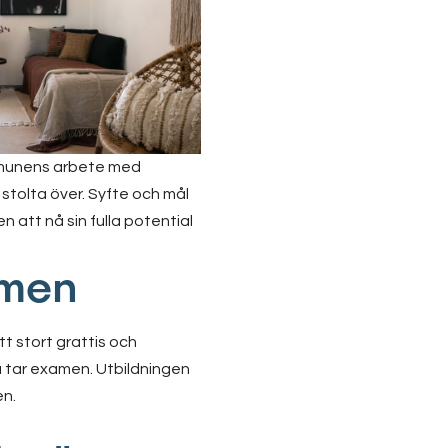
ommunens arbete med
stolta över. Syfte och mål
 att nå sin fulla potential
amen
ett stort grattis och
u tar examen. Utbildningen
en.