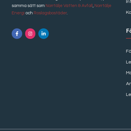
In
samma sätt som
Norrtälje Vatten & Avfall
,
Norrtälje
K
Energi
och
Roslagsbostäder
.
F
F
Le
M
A
Le