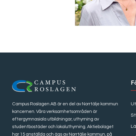
F
Ut
Campus Roslagen AB är en del av Norrtälje kommun
koncernen. Våra verksamhetsområden är
S
eftergymnasiala utbildningar, uthyrning av
Lä
studentbostäder och lokaluthyrning. Aktiebolaget
har 15 anställda och ägs av Norrtälje kommun, på