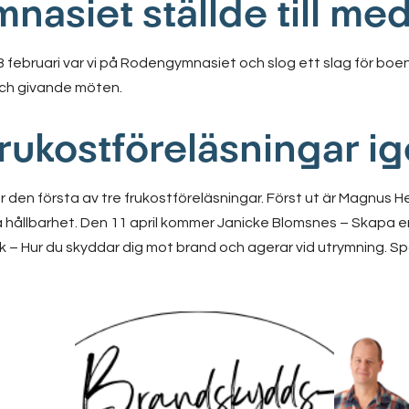
asiet ställde till me
februari var vi på Rodengymnasiet och slog ett slag för boe
ch givande möten.
frukostföreläsningar i
er den första av tre frukostföreläsningar. Först ut är Magnus 
 hållbarhet. Den 11 april kommer Janicke Blomsnes – Skapa e
nk – Hur du skyddar dig mot brand och agerar vid utrymning. 