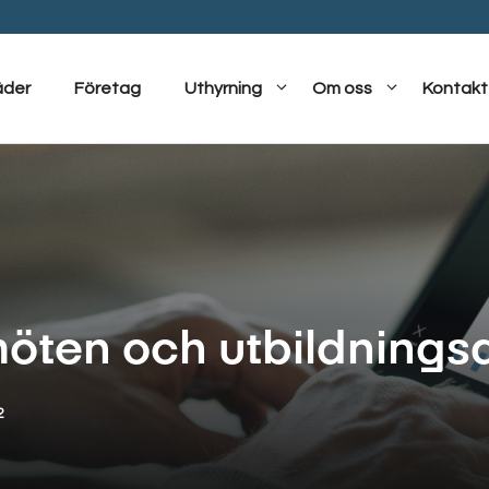
äder
Företag
Uthyrning
Om oss
Kontakt
möten och utbildnings
2