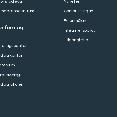
för studieval
Nyheter
ompetenscentrum
Campusslingan
Felanmälan
ör företag
Integritetspolicy
Tillgänglighet
öretagscenter
diga kontor
ötesrum
nnonsering
diga lokaler