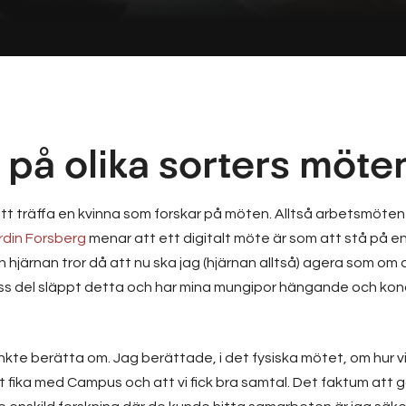
 på olika sorters möte
att träffa en kvinna som forskar på möten. Alltså arbetsmöten
ordin Forsberg
menar att ett digitalt möte är som att stå på en
h hjärnan tror då att nu ska jag (hjärnan alltså) agera som om
en viss del släppt detta och har mina mungipor hängande och ko
nkte berätta om. Jag berättade, i det fysiska mötet, om hur vi
ett fika med Campus och att vi fick bra samtal. Det faktum a