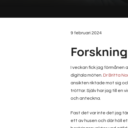
9 februari 2024
Forskning
I veckan fick jag förmånen 
digitala möten.
Dr Britta N
ansikten riktade mot sig oc
tröttar. Själv har jag till 
och anteckna.
Fast det var inte det jag tä
ett av husen och där höll 