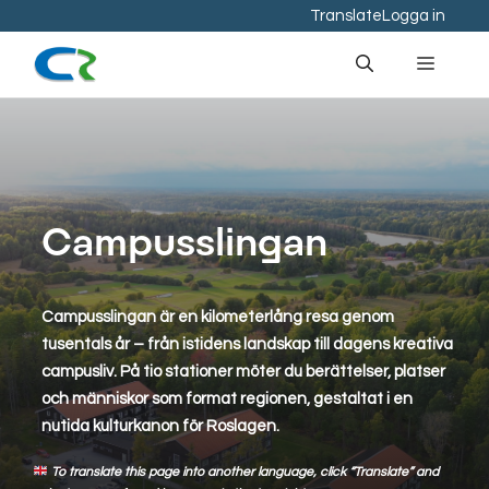
Hoppa
Translate
Logga in
till
Meny
innehåll
Campusslingan
Campusslingan är en kilometerlång resa genom
tusentals år – från istidens landskap till dagens kreativa
campusliv. På tio stationer möter du berättelser, platser
och människor som format regionen, gestaltat i en
nutida kulturkanon för Roslagen.
To translate this page into another language, click “Translate” and